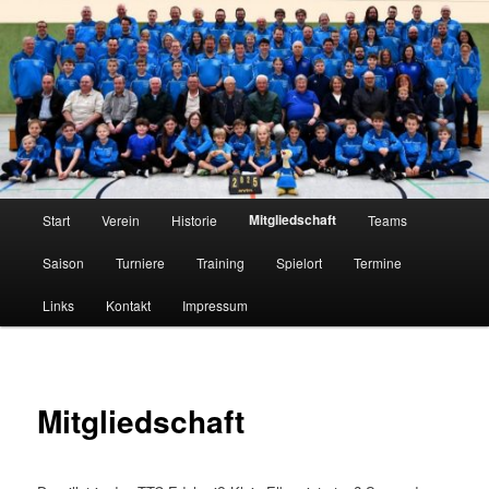
Zum
Tischtennis im Innerstetal seit 1950
primären
Inhalt
springen
TTC Edelweiß Klein Elbe
Hauptmenü
Mitgliedschaft
Start
Verein
Historie
Teams
Saison
Turniere
Training
Spielort
Termine
Links
Kontakt
Impressum
Mitgliedschaft