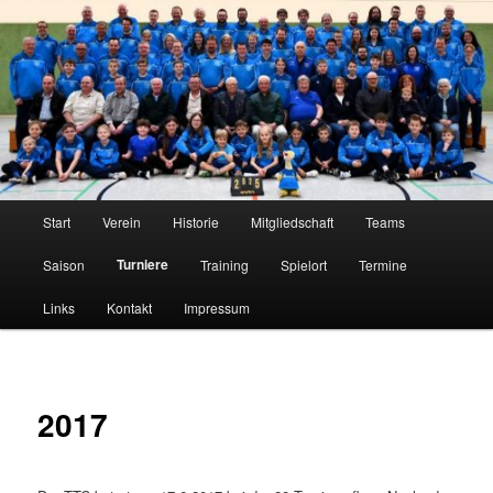
Zum
Tischtennis im Innerstetal seit 1950
primären
Inhalt
springen
TTC Edelweiß Klein Elbe
Hauptmenü
Start
Verein
Historie
Mitgliedschaft
Teams
Turniere
Saison
Training
Spielort
Termine
Links
Kontakt
Impressum
2017