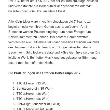
Der TTC betrat am 17.6.2017 bei der 28.Turnierauflage Neuland
und veranstaltete ein Boßelturnier der besonderen Art: Wir
boßelten durch die Straßen Klein Elbes!
Alle Klein Elber waren herzlich eingeladen die 7 Teams zu
begleiten oder von ihrem Garten aus “anzufeuern“. An 3
Stationen wurden Pausen eingelegt, um neue Energie fürs
Boßeln sammeln zu können. Bei bestem Sommerwetter
verbrachten alle Teilnehmer ein paar gesellige Stunden während
des Turniers und auch danach am Dorfgemeinschaftshaus.
Essen vom Grill, leckere Salate und kühle Getränke sorgten fürs
leibliche Wohl. Bei flotter Musik und ausgelassener Stimmung
feierte man bis tief in die Nacht.
Die
Platzierungen
des
Straßen-Boßel-Cups 2017
:
TTC 4.Herren (33 Wurf)
Schützenverein (35 Wurf)
TTC 2.Herren (36 Wurf)
TTC 1.Herren (36 Wurf)
Freiwillige Feuerwehr (39 Wurf)
TTC 1.Mädchen (41 Wurf)