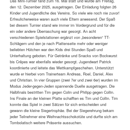
Das Mini-Turnier fand zum 16. Mal statt und wurde am Freitag,
den 12. Dezember 2025, ausgetragen. Der Einladung folgten 26
Kinder und Jugendliche des Vereins. So viele wie noch nie zuvor!
Erfreulicherweise waren auch viele Eltern anwesend. Der Spaß
bei diesem Turnier stand wie immer im Vordergrund und für die
ein oder andere Überraschung war gesorgt. An acht
verschiedenen Spielstationen ergänzt von „besonderen“ TT-
Schlägern und den je nach Plattenseite mehr oder weniger
beliebten Hütchen war den Kids drei Stunden Spaß und
Unterhaltung geboten. Für Getränke und Snacks von Bockwurst
bis Crêpes war ebenfalls wieder gesorgt. Jugendwart Patrick
koordinierte und leitete das Wettkampfgeschehen. Unterstützt
wurde er hierbei vom Trainerteam Andreas, Roel, Daniel, Alex
und Christian. In vier Gruppen (zwei 7er und zwei 6er) wurden im
Modus Jeder-gegen-Jeden spannende Duelle ausgetragen. Die
Halbfinals bestritten Tim gegen Colin und Philipp gegen Collin.
Ins Finale an der kleinen Platte schafften es Tim und Collin. Tim
konnte das Spiel in zwei Sätzen für sich entscheiden und
gewann die kleine Siegertrophäe. Bei der Siegerehrung bekam
jeder Teilnehmer eine Weihnachtsschokotüte und durfte sich am
Tombolatisch weitere Präsente aussuchen.