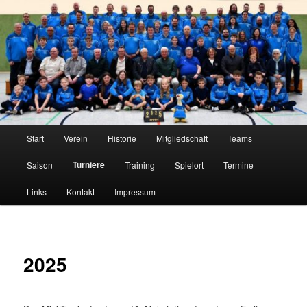
Zum
Tischtennis im Innerstetal seit 1950
primären
Inhalt
springen
TTC Edelweiß Klein Elbe
Hauptmenü
Start
Verein
Historie
Mitgliedschaft
Teams
Turniere
Saison
Training
Spielort
Termine
Links
Kontakt
Impressum
2025