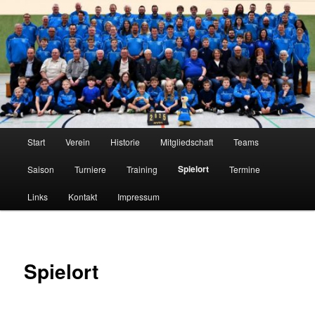
Zum
Tischtennis im Innerstetal seit 1950
primären
Inhalt
springen
TTC Edelweiß Klein Elbe
Hauptmenü
Start
Verein
Historie
Mitgliedschaft
Teams
Spielort
Saison
Turniere
Training
Termine
Links
Kontakt
Impressum
Spielort