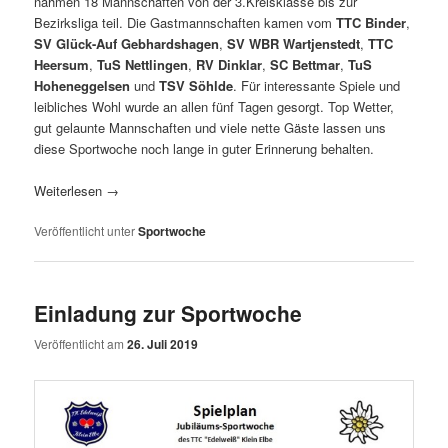
nahmen 18 Mannschaften von der 3.Kreisklasse bis zur
Bezirksliga teil. Die Gastmannschaften kamen vom
TTC Binder
,
SV Glück-Auf Gebhardshagen
,
SV WBR Wartjenstedt
,
TTC
Heersum
,
TuS Nettlingen
,
RV Dinklar
,
SC Bettmar
,
TuS
Hoheneggelsen
und
TSV Söhlde
. Für interessante Spiele und
leibliches Wohl wurde an allen fünf Tagen gesorgt. Top Wetter,
gut gelaunte Mannschaften und viele nette Gäste lassen uns
diese Sportwoche noch lange in guter Erinnerung behalten.
Weiterlesen
→
Veröffentlicht unter
Sportwoche
Einladung zur Sportwoche
Veröffentlicht am
26. Juli 2019