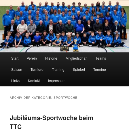
Zum
Zum
Tischtennis im Innerstetal seit 1950
primären
sekundären
Inhalt
Inhalt
springen
springen
TTC Edelweiß Klein Elbe
Hauptmenü
Start
Verein
Historie
Mitgliedschaft
Teams
Saison
Turniere
Training
Spielort
Termine
Links
Kontakt
Impressum
ARCHIV DER KATEGORIE:
SPORTWOCHE
Jubiläums-Sportwoche beim
TTC