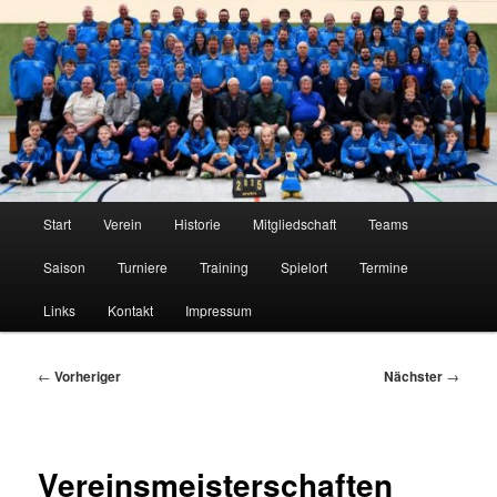
Zum
Tischtennis im Innerstetal seit 1950
primären
Inhalt
springen
TTC Edelweiß Klein Elbe
Hauptmenü
Start
Verein
Historie
Mitgliedschaft
Teams
Saison
Turniere
Training
Spielort
Termine
Links
Kontakt
Impressum
Beitragsnavigation
←
Vorheriger
Nächster
→
Vereinsmeisterschaften