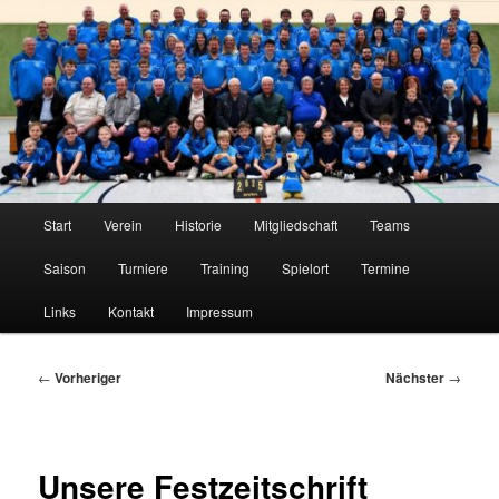
Zum
Tischtennis im Innerstetal seit 1950
primären
Inhalt
springen
TTC Edelweiß Klein Elbe
Hauptmenü
Start
Verein
Historie
Mitgliedschaft
Teams
Saison
Turniere
Training
Spielort
Termine
Links
Kontakt
Impressum
Beitragsnavigation
←
Vorheriger
Nächster
→
Unsere Festzeitschrift