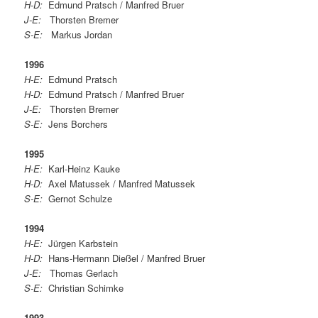
H-D:
Edmund Pratsch / Manfred Bruer
J-E:
Thorsten Bremer
S-E:
Markus Jordan
1996
H-E:
Edmund Pratsch
H-D:
Edmund Pratsch / Manfred Bruer
J-E:
Thorsten Bremer
S-E:
Jens Borchers
1995
H-E:
Karl-Heinz Kauke
H-D:
Axel Matussek / Manfred Matussek
S-E:
Gernot Schulze
1994
H-E:
Jürgen Karbstein
H-D:
Hans-Hermann Dießel / Manfred Bruer
J-E:
Thomas Gerlach
S-E:
Christian Schimke
1993