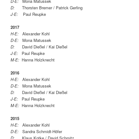
D-E:
Mona Matussek
D:
Thorsten Bremer / Patrick Gerling
J-E:
Paul Reupke
2017
H-E:
Alexander Kohl
D-E:
Mona Matussek
D:
David Dießel / Kai Dießel
J-E:
Paul Reupke
M-E:
Hanna Holzknecht
2016
H-E:
Alexander Kohl
D-E:
Mona Matussek
D:
David Dießel / Kai Dießel
J-E:
Paul Reupke
M-E:
Hanna Holzknecht
2015
H-E:
Alexander Kohl
D-E:
Sandra Schmidt-Höfer
D:
Klaus Kotke / David Schmitz