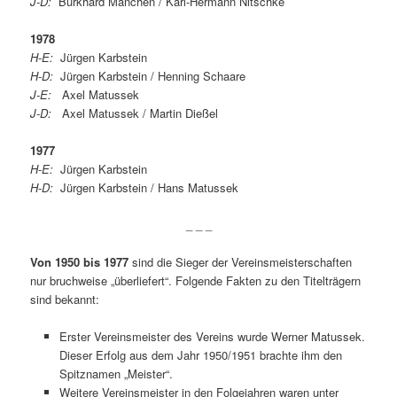
J-D:
Burkhard Manchen / Karl-Hermann Nitschke
1978
H-E:
Jürgen Karbstein
H-D:
Jürgen Karbstein / Henning Schaare
J-E:
Axel Matussek
J-D:
Axel Matussek / Martin Dießel
1977
H-E:
Jürgen Karbstein
H-D:
Jürgen Karbstein / Hans Matussek
_ _ _
Von 1950 bis 1977
sind die Sieger der Vereinsmeisterschaften
nur bruchweise „überliefert“. Folgende Fakten zu den Titelträgern
sind bekannt:
Erster Vereinsmeister des Vereins wurde Werner Matussek.
Dieser Erfolg aus dem Jahr 1950/1951 brachte ihm den
Spitznamen „Meister“.
Weitere Vereinsmeister in den Folgejahren waren unter