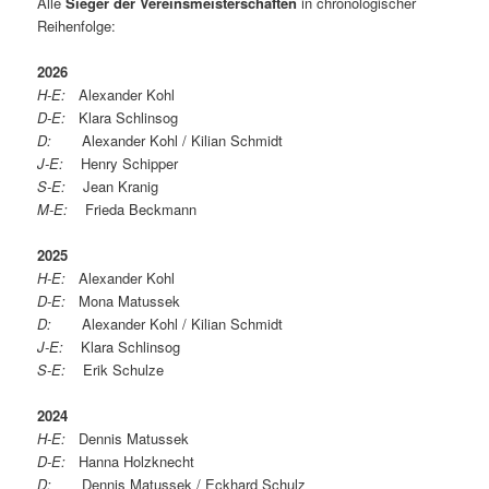
Alle
Sieger der Vereinsmeisterschaften
in chronologischer
Reihenfolge:
2026
H-E:
Alexander Kohl
D-E:
Klara Schlinsog
D:
Alexander Kohl / Kilian Schmidt
J-E:
Henry Schipper
S-E:
Jean Kranig
M-E:
Frieda Beckmann
2025
H-E:
Alexander Kohl
D-E:
Mona Matussek
D:
Alexander Kohl / Kilian Schmidt
J-E:
Klara Schlinsog
S-E:
Erik Schulze
2024
H-E:
Dennis Matussek
D-E:
Hanna Holzknecht
D:
Dennis Matussek / Eckhard Schulz