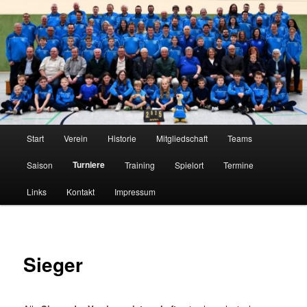
Zum
Tischtennis im Innerstetal seit 1950
primären
Inhalt
springen
TTC Edelweiß Klein Elbe
Hauptmenü
Start
Verein
Historie
Mitgliedschaft
Teams
Turniere
Saison
Training
Spielort
Termine
Links
Kontakt
Impressum
Sieger