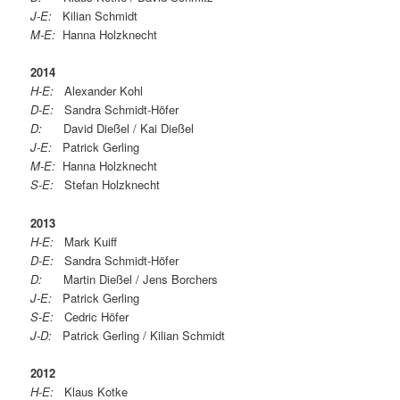
J-E:
Kilian Schmidt
M-E:
Hanna Holzknecht
2014
H-E:
Alexander Kohl
D-E:
Sandra Schmidt-Höfer
D:
David Dießel / Kai Dießel
J-E:
Patrick Gerling
M-E:
Hanna Holzknecht
S-E:
Stefan Holzknecht
2013
H-E:
Mark Kuiff
D-E:
Sandra Schmidt-Höfer
D:
Martin Dießel / Jens Borchers
J-E:
Patrick Gerling
S-E:
Cedric Höfer
J-D:
Patrick Gerling / Kilian Schmidt
2012
H-E:
Klaus Kotke