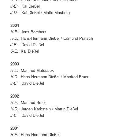
J-E:
Kai Dießel
J-D:
Kai Dießel / Malte Masberg
2004
H-E:
Jens Borchers
H-D:
Hans-Hermann Dießel / Edmund Pratsch
J-E:
David Dießel
S-E:
Kai Dießel
2003
H-E:
Manfred Matussek
H-D:
Hans-Hermann Dießel / Manfred Bruer
J-E:
David Dießel
2002
H-E:
Manfred Bruer
H-D:
Jürgen Karbstein / Martin Dießel
J-E:
David Dießel
2001
H-E:
Hans-Hermann Dießel