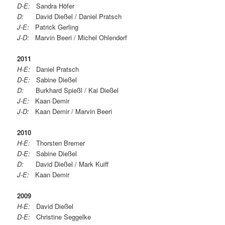
D-E:
Sandra Höfer
D:
David Dießel / Daniel Pratsch
J-E:
Patrick Gerling
J-D:
Marvin Beeri / Michel Ohlendorf
2011
H-E:
Daniel Pratsch
D-E:
Sabine Dießel
D:
Burkhard Spießl / Kai Dießel
J-E:
Kaan Demir
J-D:
Kaan Demir / Marvin Beeri
2010
H-E:
Thorsten Bremer
D-E:
Sabine Dießel
D:
David Dießel / Mark Kuiff
J-E:
Kaan Demir
2009
H-E:
David Dießel
D-E:
Christine Seggelke