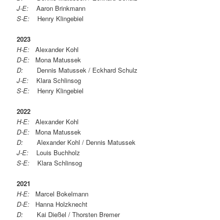
J-E:
Aaron Brinkmann
S-E:
Henry Klingebiel
2023
H-E:
Alexander Kohl
D-E:
Mona Matussek
D:
Dennis Matussek / Eckhard Schulz
J-E:
Klara Schlinsog
S-E:
Henry Klingebiel
2022
H-E:
Alexander Kohl
D-E:
Mona Matussek
D:
Alexander Kohl / Dennis Matussek
J-E:
Louis Buchholz
S-E:
Klara Schlinsog
2021
H-E:
Marcel Bokelmann
D-E:
Hanna Holzknecht
D:
Kai Dießel / Thorsten Bremer