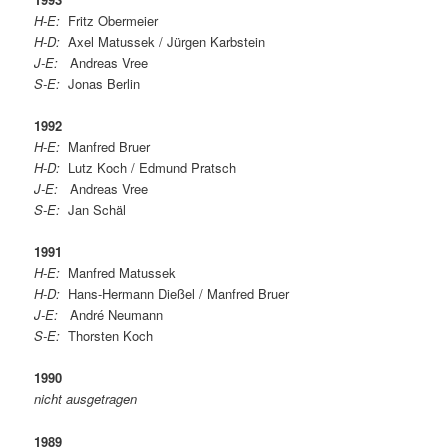
H-E:
Fritz Obermeier
H-D:
Axel Matussek / Jürgen Karbstein
J-E:
Andreas Vree
S-E:
Jonas Berlin
1992
H-E:
Manfred Bruer
H-D:
Lutz Koch / Edmund Pratsch
J-E:
Andreas Vree
S-E:
Jan Schäl
1991
H-E:
Manfred Matussek
H-D:
Hans-Hermann Dießel / Manfred Bruer
J-E:
André Neumann
S-E:
Thorsten Koch
1990
nicht ausgetragen
1989