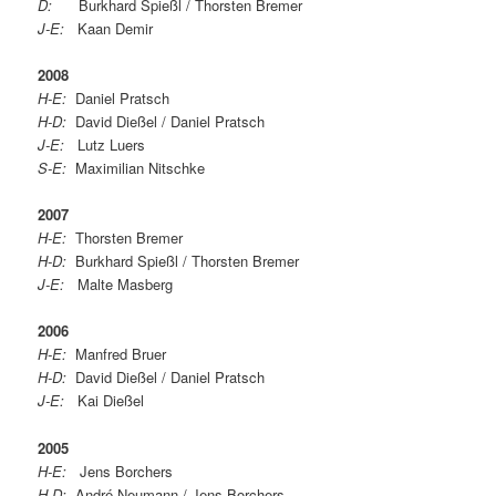
D:
Burkhard Spießl / Thorsten Bremer
J-E:
Kaan Demir
2008
H-E:
Daniel Pratsch
H-D:
David Dießel / Daniel Pratsch
J-E:
Lutz Luers
S-E:
Maximilian Nitschke
2007
H-E:
Thorsten Bremer
H-D:
Burkhard Spießl / Thorsten Bremer
J-E:
Malte Masberg
2006
H-E:
Manfred Bruer
H-D:
David Dießel / Daniel Pratsch
J-E:
Kai Dießel
2005
H-E:
Jens Borchers
H-D:
André Neumann / Jens Borchers