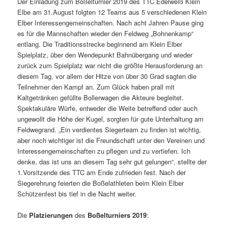
Der Einladung zum Boßelturnier 2019 des TTC Edelweiß Klein
Elbe am 31.August folgten 12 Teams aus 5 verschiedenen Klein
Elber Interessengemeinschaften. Nach acht Jahren Pause ging
es für die Mannschaften wieder den Feldweg „Bohnenkamp“
entlang. Die Traditionsstrecke beginnend am Klein Elber
Spielplatz, über den Wendepunkt Bahnübergang und wieder
zurück zum Spielplatz war nicht die größte Herausforderung an
diesem Tag, vor allem der Hitze von über 30 Grad sagten die
Teilnehmer den Kampf an. Zum Glück haben prall mit
Kaltgetränken gefüllte Bollerwagen die Akteure begleitet.
Spektakuläre Würfe, entweder die Weite betreffend oder auch
ungewollt die Höhe der Kugel, sorgten für gute Unterhaltung am
Feldwegrand. „Ein verdientes Siegerteam zu finden ist wichtig,
aber noch wichtiger ist die Freundschaft unter den Vereinen und
Interessengemeinschaften zu pflegen und zu vertiefen. Ich
denke, das ist uns an diesem Tag sehr gut gelungen“, stellte der
1.Vorsitzende des TTC am Ende zufrieden fest. Nach der
Siegerehrung feierten die Boßelathleten beim Klein Elber
Schützenfest bis tief in die Nacht weiter.
Die
Platzierungen
des
Boßelturniers 2019
: