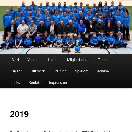
Zum
Tischtennis im Innerstetal seit 1950
primären
Inhalt
springen
TTC Edelweiß Klein Elbe
Hauptmenü
Start
Verein
Historie
Mitgliedschaft
Teams
Turniere
Saison
Training
Spielort
Termine
Links
Kontakt
Impressum
2019