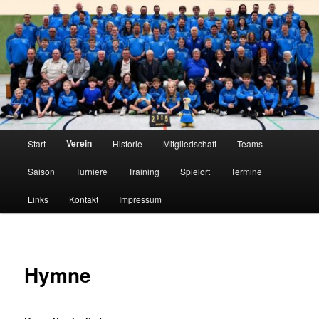
Zum
Tischtennis im Innerstetal seit 1950
primären
Inhalt
springen
TTC Edelweiß Klein Elbe
Hauptmenü
Verein
Start
Historie
Mitgliedschaft
Teams
Saison
Turniere
Training
Spielort
Termine
Links
Kontakt
Impressum
Hymne