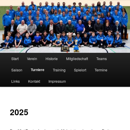
Zum
Tischtennis im Innerstetal seit 1950
primären
Inhalt
springen
TTC Edelweiß Klein Elbe
Hauptmenü
Start
Verein
Historie
Mitgliedschaft
Teams
Turniere
Saison
Training
Spielort
Termine
Links
Kontakt
Impressum
2025