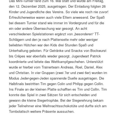
Das Mini-Turnier fand zum 16. Mal statt und wurde am Freitag,
den 12. Dezember 2025, ausgetragen. Der Einladung folgten 26
Kinder und Jugendliche des Vereins. So viele wie noch nie zuvor!
Erfreulicherweise waren auch viele Eltern anwesend. Der Spaß
bei diesem Turnier stand wie immer im Vordergrund und für die
ein oder andere Überraschung war gesorgt. An acht
verschiedenen Spielstationen ergänzt von „besonderen“ TT-
Schlägern und den je nach Plattenseite mehr oder weniger
beliebten Hütchen war den Kids drei Stunden Spaß und
Unterhaltung geboten. Für Getränke und Snacks von Bockwurst
bis Crêpes war ebenfalls wieder gesorgt. Jugendwart Patrick
koordinierte und leitete das Wettkampfgeschehen. Unterstützt
wurde er hierbei vom Trainerteam Andreas, Roel, Daniel, Alex
und Christian. In vier Gruppen (zwei 7er und zwei 6er) wurden im
Modus Jeder-gegen-Jeden spannende Duelle ausgetragen. Die
Halbfinals bestritten Tim gegen Colin und Philipp gegen Collin.
Ins Finale an der kleinen Platte schafften es Tim und Collin. Tim
konnte das Spiel in zwei Sätzen für sich entscheiden und
gewann die kleine Siegertrophäe. Bei der Siegerehrung bekam
jeder Teilnehmer eine Weihnachtsschokotüte und durfte sich am
Tombolatisch weitere Präsente aussuchen.