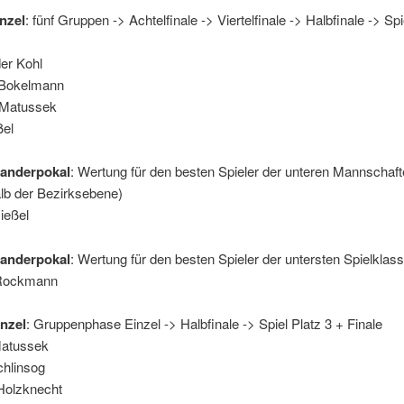
nzel
: fünf Gruppen -> Achtelfinale -> Viertelfinale -> Halbfinale -> Spi
er Kohl
 Bokelmann
 Matussek
ßel
anderpokal
: Wertung für den besten Spieler der unteren Mannschafte
alb der Bezirksebene)
ießel
Wanderpokal
: Wertung für den besten Spieler der untersten Spielklass
 Rockmann
nzel
: Gruppenphase Einzel -> Halbfinale -> Spiel Platz 3 + Finale
Matussek
chlinsog
Holzknecht