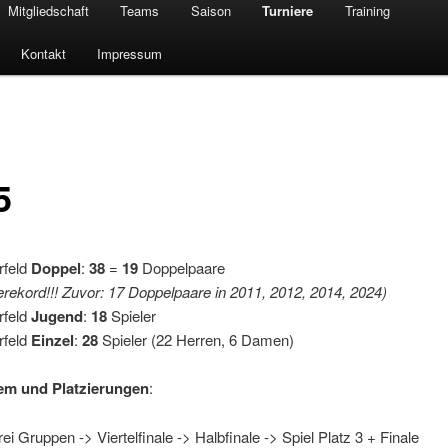
Mitgliedschaft
Teams
Saison
Turniere
Training
Kontakt
Impressum
5
rfeld
Doppel
:
38
=
19
Doppelpaare
rekord!!! Zuvor: 17 Doppelpaare in 2011, 2012, 2014, 2024)
rfeld
Jugend
:
18
Spieler
rfeld
Einzel
:
28
Spieler (22 Herren, 6 Damen)
em und Platzierungen
:
drei Gruppen -> Viertelfinale -> Halbfinale -> Spiel Platz 3 + Finale