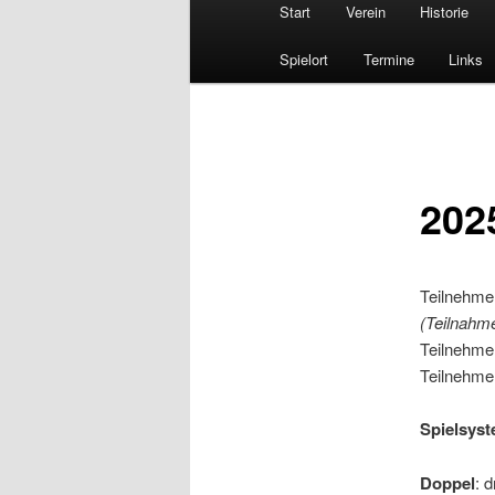
Hauptmenü
Start
Verein
Historie
Spielort
Termine
Links
202
Teilnehme
(Teilnahme
Teilnehme
Teilnehme
Spielsyst
Doppel
: 