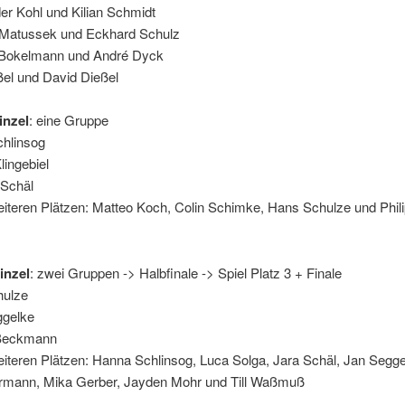
er Kohl und Kilian Schmidt
 Matussek und Eckhard Schulz
 Bokelmann und André Dyck
ßel und David Dießel
inzel
: eine Gruppe
chlinsog
lingebiel
 Schäl
iteren Plätzen: Matteo Koch, Colin Schimke, Hans Schulze und Phil
inzel
: zwei Gruppen -> Halbfinale -> Spiel Platz 3 + Finale
hulze
ggelke
 Beckmann
iteren Plätzen: Hanna Schlinsog, Luca Solga, Jara Schäl, Jan Segge
rmann, Mika Gerber, Jayden Mohr und Till Waßmuß