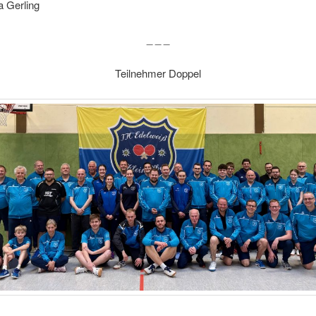
a Gerling
_ _ _
Teilnehmer Doppel
_ _ _